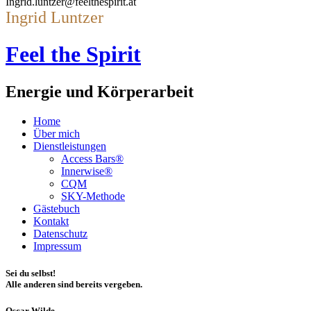
Ingrid.luntzer@feelthespirit.at
Ingrid Luntzer
Feel the Spirit
Energie und Körperarbeit
Home
Über mich
Dienstleistungen
Access Bars®
Innerwise®
CQM
SKY-Methode
Gästebuch
Kontakt
Datenschutz
Impressum
Sei du selbst!
Alle anderen sind bereits vergeben.
Oscar Wilde