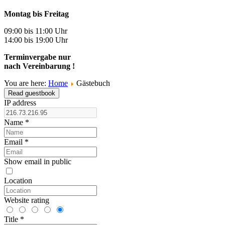
Montag bis Freitag
09:00 bis 11:00 Uhr
14:00 bis 19:00 Uhr
Terminvergabe nur
nach Vereinbarung !
You are here:
Home
Gästebuch
Read guestbook
IP address
Name
*
Email
*
Show email in public
Location
Website rating
Title
*